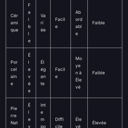
F
a
Ab
Cér
Va
i
Facil
ord
ami
ri
Faible
b
e
abl
que
ée
l
e
e
É
Mo
Por
l
Él
ye
cel
e
ég
Facil
n à
Faible
ain
v
an
e
Éle
e
é
te
vé
e
É
Int
Pie
l
e
rre
e
m
Diffi
Éle
Nat
Élevée
v
po
cile
vé