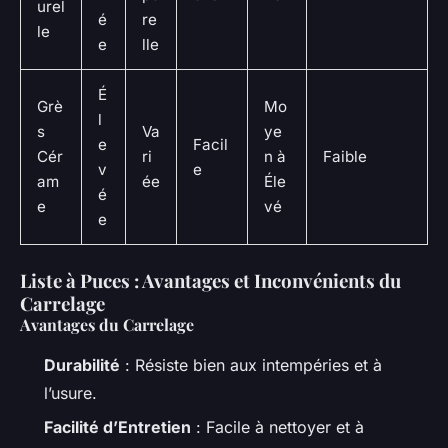
urel
é
re
le
e
lle
É
Grè
Mo
l
s
Va
ye
e
Facil
Cér
ri
n à
Faible
v
e
am
ée
Éle
é
e
vé
e
Liste à Puces : Avantages et Inconvénients du
Carrelage
Avantages du Carrelage
Durabilité
: Résiste bien aux intempéries et à
l’usure.
Facilité d’Entretien
: Facile à nettoyer et à