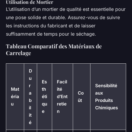
Utilisation de Mortier
L’utilisation d’un mortier de qualité est essentielle pour
une pose solide et durable. Assurez-vous de suivre
les instructions du fabricant et de laisser
suffisamment de temps pour le séchage.
Tableau Comparatif des Matériaux de
Carrelage
D
u
Es
Facil
r
Sensibilité
Mat
th
ité
a
Co
aux
éria
éti
d’Ent
b
ût
Produits
u
qu
retie
il
Chimiques
e
n
it
é