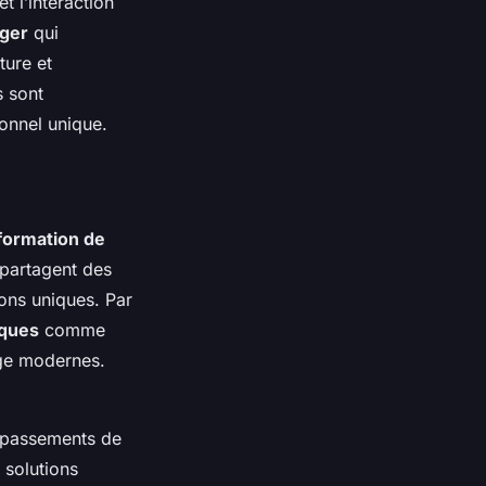
et l’interaction
ger
qui
ture et
s sont
onnel unique.
formation de
 partagent des
ions uniques. Par
iques
comme
age modernes.
dépassements de
 solutions