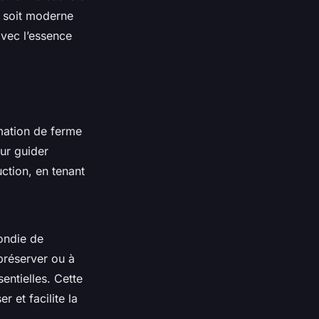
il soit moderne
avec l’essence
mation de ferme
our guider
ction, en tenant
ondie de
 préserver ou à
entielles. Cette
r et facilite la