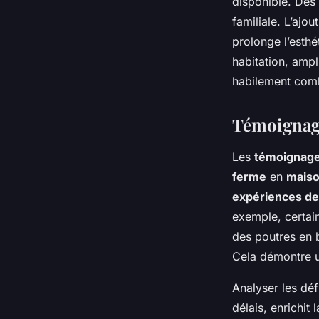
disponible. Des
familiale. L’ajo
prolonge l’esthé
habitation, ampl
habilement comb
Témoignage
Les
témoignag
ferme
en
maiso
expériences de
exemple, certai
des poutres en 
Cela démontre un
Analyser les déf
délais, enrichit