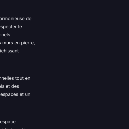
 harmonieuse de
especter le
nnels.
 murs en pierre,
ichissant
elles tout en
els et des
s espaces et un
l’espace