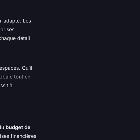
r adapté. Les
rprises
chaque détail
 espaces. Qu’il
obale tout en
ssit à
 du
budget de
rises financières