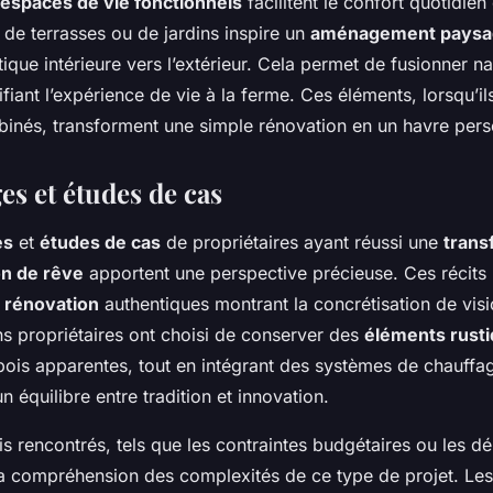
espaces de vie fonctionnels
facilitent le confort quotidien 
ut de terrasses ou de jardins inspire un
aménagement paysa
tique intérieure vers l’extérieur. Cela permet de fusionner na
ifiant l’expérience de vie à la ferme. Ces éléments, lorsqu’il
inés, transforment une simple rénovation en un havre pers
s et études de cas
es
et
études de cas
de propriétaires ayant réussi une
trans
n de rêve
apportent une perspective précieuse. Ces récits
 rénovation
authentiques montrant la concrétisation de vis
ns propriétaires ont choisi de conserver des
éléments rust
bois apparentes, tout en intégrant des systèmes de chauff
 équilibre entre tradition et innovation.
is rencontrés, tels que les contraintes budgétaires ou les 
 la compréhension des complexités de ce type de projet. Les