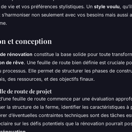
 de vie et vos préférences stylistiques. Un
style voulu
, qu’
it s’harmoniser non seulement avec vos besoins mais aussi 
rme.
on et conception
n de rénovation
constitue la base solide pour toute transfor
on de rêve
. Une feuille de route bien définie est cruciale p
 processus. Elle permet de structurer les phases de constru
s, des ressources, et des objectifs finaux.
lle de route de projet
 d’une feuille de route commence par une évaluation approf
ser la structure de la ferme, identifier les caractéristiques à
érer d’éventuelles contraintes techniques sont des tâches ess
éclaire sur les défis potentiels que la rénovation pourrait pose
e rénovation
.