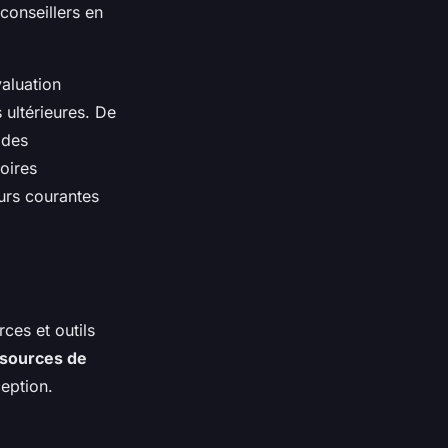
conseillers en
valuation
 ultérieures. De
 des
toires
eurs courantes
es et outils
sources de
ception.