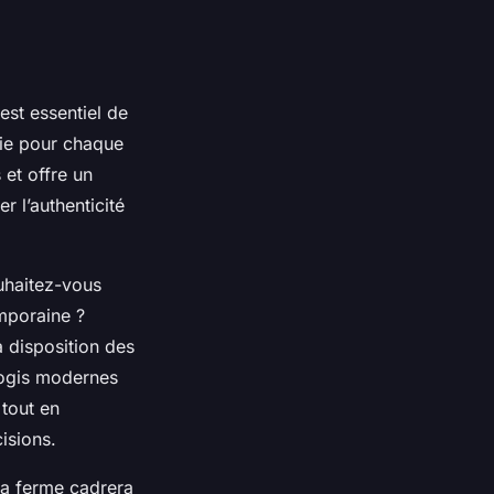
l est essentiel de
rie pour chaque
 et offre un
r l’authenticité
ouhaitez-vous
emporaine ?
à disposition des
logis modernes
tout en
isions.
la ferme cadrera