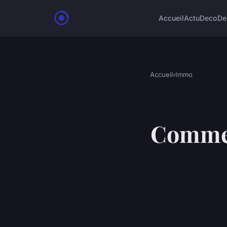
Accueil
Actu
Deco
De
Accueil
›
Immo
Commen