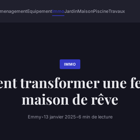
menagement
Equipement
Immo
Jardin
Maison
Piscine
Travaux
IMMO
t transformer une f
maison de rêve
Emmy
•
13 janvier 2025
•
6 min de lecture