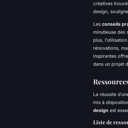
créatives trouvé
design, soulignen
Les
conseils pr
minutieuse des s
plus, l’utilisat
rénovations, mai
inspirantes offr
dans un projet 
Ressources
La réussite d’u
mis à dispositio
design
est essen
Liste de resso