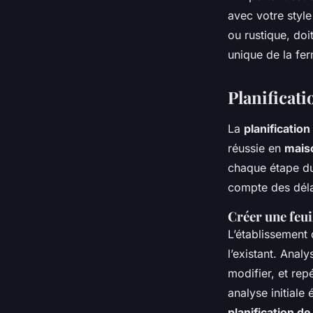
avec votre style
ou rustique, do
unique de la fe
Planificati
La
planificatio
réussie en
mais
chaque étape du
compte des délai
Créer une feui
L’établissement
l’existant. Analy
modifier, et rep
analyse initiale 
planification d